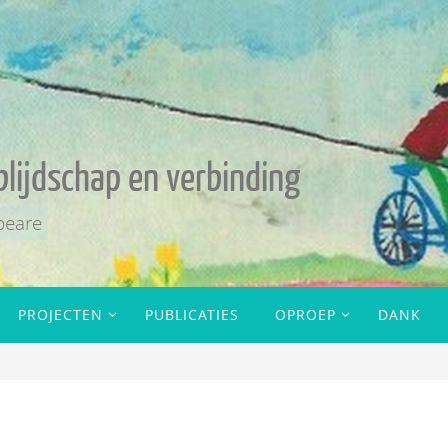
blijdschap en verbinding
peare
PROJECTEN
PUBLICATIES
OPROEP
DANK