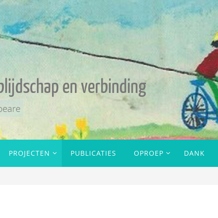
blijdschap en verbinding
peare
PROJECTEN
PUBLICATIES
OPROEP
DANK