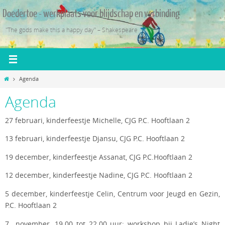
Ga
Doedertoe - werkplaats voor blijdschap en verbinding
naar
de
"The gods make this a happy day" – Shakespeare
inhoud
Home
Agenda
Agenda
27 februari, kinderfeestje Michelle, CJG P.C. Hooftlaan 2
13 februari, kinderfeestje Djansu, CJG P.C. Hooftlaan 2
19 december, kinderfeestje Assanat, CJG P.C.Hooftlaan 2
12 december, kinderfeestje Nadine, CJG P.C. Hooftlaan 2
5 december, kinderfeestje Celin, Centrum voor Jeugd en Gezin,
P.C. Hooftlaan 2
7 november, 19.00 tot 22.00 uur: workshop bij Ladie’s Night