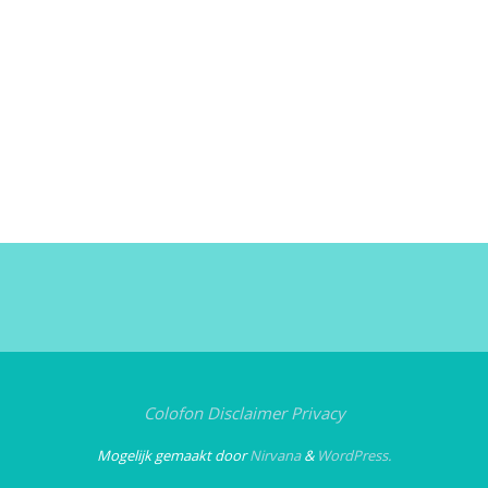
Colofon
Disclaimer
Privacy
Mogelijk gemaakt door
Nirvana
&
WordPress.