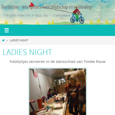
Ga
Doedertoe - werkplaats voor blijdschap en verbinding
naar
de
"The gods make this a happy day" – Shakespeare
inhoud
Home
LADIES NIGHT
LADIES NIGHT
Fotolijstjes versieren in de dansschool van Tineke Rouw