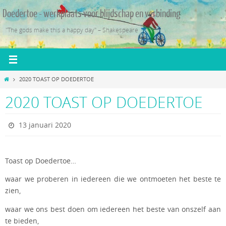
Ga
Doedertoe - werkplaats voor blijdschap en verbinding
naar
de
"The gods make this a happy day" – Shakespeare
inhoud
Home
2020 TOAST OP DOEDERTOE
2020 TOAST OP DOEDERTOE
13 januari 2020
Toast op Doedertoe…
waar we proberen in iedereen die we ontmoeten het beste te
zien,
waar we ons best doen om iedereen het beste van onszelf aan
te bieden,