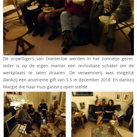
De vrijwilligers van Doedertoe werden in het zonnetje gezet.
Ieder is op de eigen manier een onmisbare schakel om de
werkplaats te laten draaien. De verwennerij was mogelijk
dankzij een anonieme gift van S.S in december 2018. En dankzij
Margie die haar huis gastvrij open stelde.