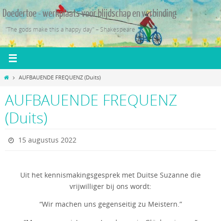
Ga
Doedertoe - werkplaats voor blijdschap en verbinding
naar
de
"The gods make this a happy day" – Shakespeare
inhoud
Home
AUFBAUENDE FREQUENZ (Duits)
AUFBAUENDE FREQUENZ
(Duits)
15 augustus 2022
Uit het kennismakingsgesprek met Duitse Suzanne die
vrijwilliger bij ons wordt:
“Wir machen uns gegenseitig zu Meistern.”