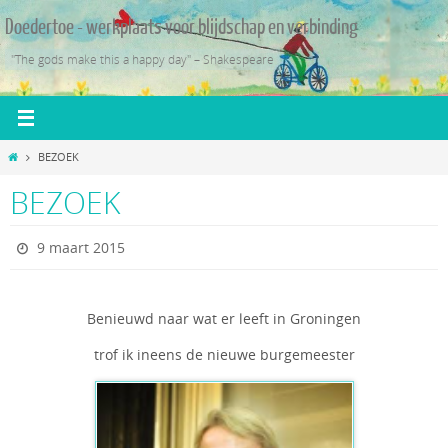
Ga
Doedertoe - werkplaats voor blijdschap en verbinding
naar
de
"The gods make this a happy day" – Shakespeare
inhoud
Home
BEZOEK
BEZOEK
9 maart 2015
Benieuwd naar wat er leeft in Groningen
trof ik ineens de nieuwe burgemeester