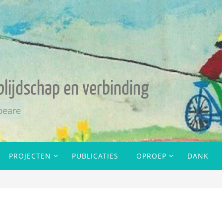
blijdschap en verbinding
peare
PROJECTEN
PUBLICATIES
OPROEP
DANK