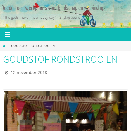
Ga
Doedertoe - werkplaats voor blijdschap en verbinding
naar
de
"The gods make this a happy day" – Shakespeare
inhoud
Home
GOUDSTOF RONDSTROOIEN
GOUDSTOF RONDSTROOIEN
12 november 2018