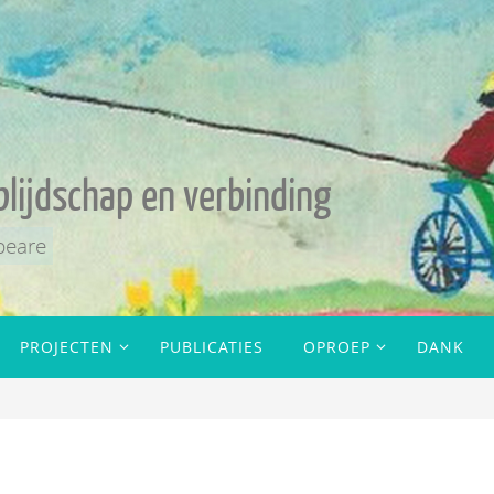
blijdschap en verbinding
peare
PROJECTEN
PUBLICATIES
OPROEP
DANK