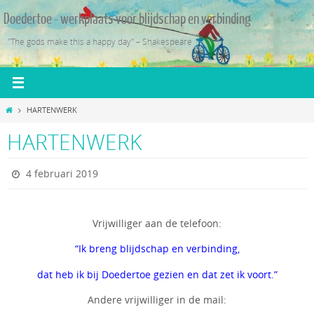
Ga
Doedertoe - werkplaats voor blijdschap en verbinding
naar
de
"The gods make this a happy day" – Shakespeare
inhoud
Home
HARTENWERK
HARTENWERK
4 februari 2019
Vrijwilliger aan de telefoon:
“Ik breng blijdschap en verbinding,
dat heb ik bij Doedertoe gezien en dat zet ik voort.”
Andere vrijwilliger in de mail: