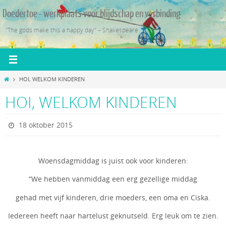
Ga
Doedertoe - werkplaats voor blijdschap en verbinding
naar
de
"The gods make this a happy day" – Shakespeare
inhoud
Home
HOI, WELKOM KINDEREN
HOI, WELKOM KINDEREN
18 oktober 2015
Woensdagmiddag is juist ook voor kinderen:
“We hebben vanmiddag een erg gezellige middag
gehad met vijf kinderen, drie moeders, een oma en Ciska.
Iedereen heeft naar hartelust geknutseld. Erg leuk om te zien.