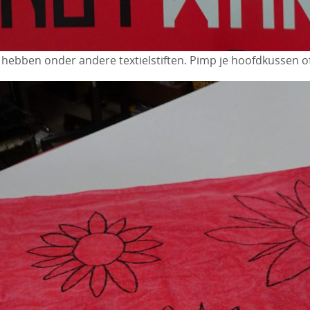
 hebben onder andere textielstiften. Pimp je hoofdkussen of t