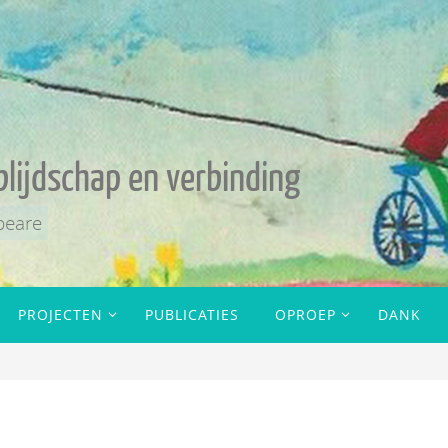
blijdschap en verbinding
peare
PROJECTEN
PUBLICATIES
OPROEP
DANK