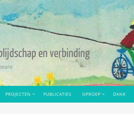
blijdschap en verbinding
peare
PROJECTEN
PUBLICATIES
OPROEP
DANK