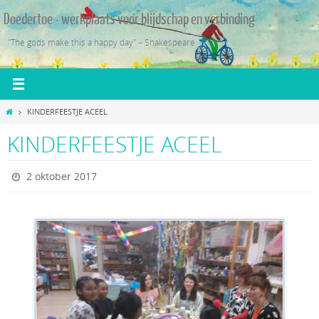
Ga
Doedertoe - werkplaats voor blijdschap en verbinding
naar
de
"The gods make this a happy day" – Shakespeare
inhoud
Home
KINDERFEESTJE ACEEL
KINDERFEESTJE ACEEL
2 oktober 2017