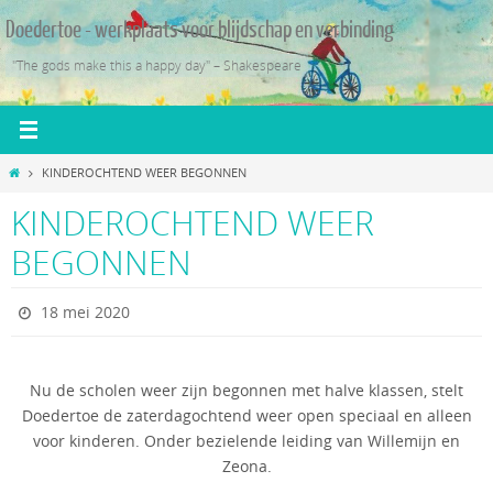
Ga
Doedertoe - werkplaats voor blijdschap en verbinding
naar
de
"The gods make this a happy day" – Shakespeare
inhoud
Home
KINDEROCHTEND WEER BEGONNEN
KINDEROCHTEND WEER
BEGONNEN
18 mei 2020
Nu de scholen weer zijn begonnen met halve klassen, stelt
Doedertoe de zaterdagochtend weer open speciaal en alleen
voor kinderen. Onder bezielende leiding van Willemijn en
Zeona.