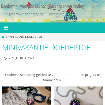
Ga
Doedertoe - werkplaats voor blijdschap en verbinding
naar
de
"The gods make this a happy day" – Shakespeare
inhoud
Home
MINIVAKANTIE DOEDERTOE
MINIVAKANTIE DOEDERTOE
2 augustus 2021
Ondertussen bezig gelden te vinden om dit mooie project te
financieren.