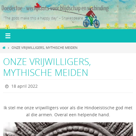
Ga
Doedertoe - werkplaats voor blijdschap en verbinding
naar
de
"The gods make this a happy day" – Shakespeare
inhoud
Home
ONZE VRIJWILLIGERS, MYTHISCHE MEIDEN
ONZE VRIJWILLIGERS,
MYTHISCHE MEIDEN
18 april 2022
Ik stel me onze vrijwilligers voor als die Hindoeïstische god met
al die armen. Overal een helpende hand.