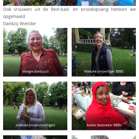
Ook vrouwen uit de Bed-bad- en broodopvang hebben we
opgehaald.
Dankzij Wietske
Margie (bestuur)
Wietske (vrijwilliger BBB)
Jolanda (invalvrijwilliger)
Addar (bezoeker BBB)