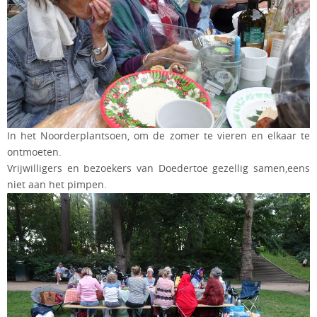
In het Noorderplantsoen, om de zomer te vieren en elkaar te
ontmoeten.
Vrijwilligers en bezoekers van Doedertoe gezellig samen,eens
niet aan het pimpen.