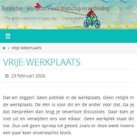
Ga
Doedertoe - werkplaats voor blijdschap en verbinding
naar
de
"The gods make this a happy day" – Shakespeare
inhoud
Home
VRIJE WERKPLAATS
VRIJE WERKPLAATS
23 februari 2026
Dat wil zeggen: Geen politiek in de werkplaats. Geen religie in
de werkplaats. De één is voor dit en de ander voor dat. Ga je
dat bespreken dan krijg je oeverloze discussies. Daar kom je
niet uit en verwijdert ons van elkaar. Geen werkplek staat dit
toe. Dus ook geen oproep tot gebed, zoals er deze week ineens
een paar keer onverwachts klonk.