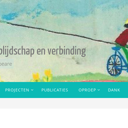
blijdschap en verbinding
peare
PROJECTEN
PUBLICATIES
OPROEP
DANK