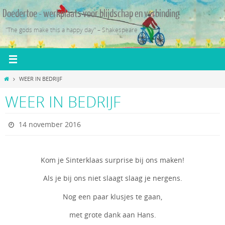
Ga
Doedertoe - werkplaats voor blijdschap en verbinding
naar
de
"The gods make this a happy day" – Shakespeare
inhoud
Home
WEER IN BEDRIJF
WEER IN BEDRIJF
14 november 2016
Kom je Sinterklaas surprise bij ons maken!
Als je bij ons niet slaagt slaag je nergens.
Nog een paar klusjes te gaan,
met grote dank aan Hans.