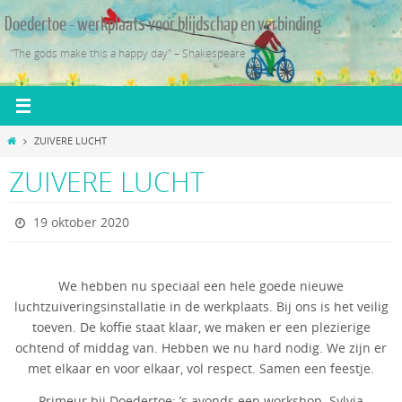
Ga
Doedertoe - werkplaats voor blijdschap en verbinding
naar
de
"The gods make this a happy day" – Shakespeare
inhoud
Home
ZUIVERE LUCHT
ZUIVERE LUCHT
19 oktober 2020
We hebben nu speciaal een hele goede nieuwe
luchtzuiveringsinstallatie in de werkplaats. Bij ons is het veilig
toeven. De koffie staat klaar, we maken er een plezierige
ochtend of middag van. Hebben we nu hard nodig. We zijn er
met elkaar en voor elkaar, vol respect. Samen een feestje.
Primeur bij Doedertoe: ’s avonds een workshop. Sylvia