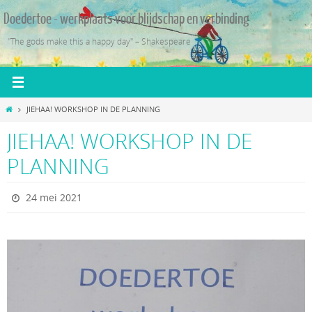
Ga
Doedertoe - werkplaats voor blijdschap en verbinding
naar
de
"The gods make this a happy day" – Shakespeare
inhoud
Home
JIEHAA! WORKSHOP IN DE PLANNING
JIEHAA! WORKSHOP IN DE
PLANNING
24 mei 2021