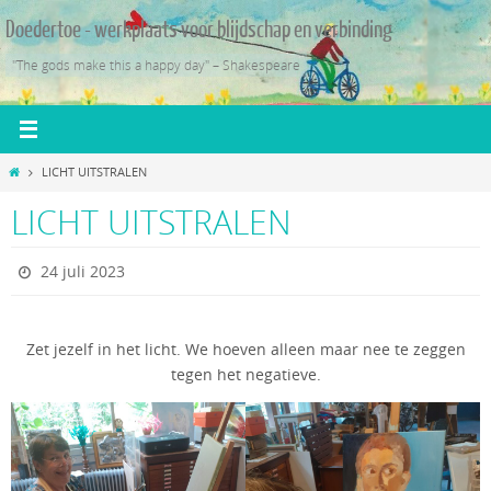
Ga
Doedertoe - werkplaats voor blijdschap en verbinding
naar
de
"The gods make this a happy day" – Shakespeare
inhoud
Home
LICHT UITSTRALEN
LICHT UITSTRALEN
24 juli 2023
Zet jezelf in het licht. We hoeven alleen maar nee te zeggen
tegen het negatieve.