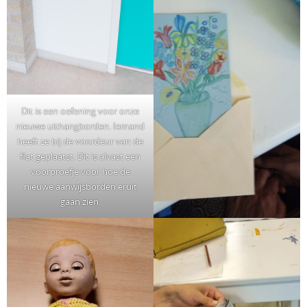
Dit is een oefening voor onze
nieuwe uithangborden. Iemand
heeft ze bij de voordeur van de
flat geplaatst. Dit is alvast een
voorproefje voor hoe de
nieuwe aanwijsborden eruit
gaan zien.