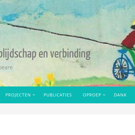
blijdschap en verbinding
peare
PROJECTEN
PUBLICATIES
OPROEP
DANK